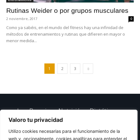
Rutinas Weider o por grupos musculares
2 noviembre, 2017
0
Como ya sabéis, en el mundo del fitness hay una infinidad de
métodos de entrenamientos y rutinas que difieren en mayor o
menor medida...
1
2
3
Igor Barreiro – Nutrición y Dietética en
Zaragoza
Valoro tu privacidad
Utilizo cookies necesarias para el funcionamiento de la
✉️
consulta@igorbarreiro.es
web y, opcionalmente, cookies analíticas para entender el