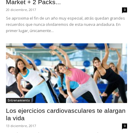
Market + 2 Packs...
20 diciembre, 2017
0
Se aproxima el fin de un año muy especial, atrás quedan grandes
recuerdos que nunca olvidaremos de esta nueva andadura. En
primer lugar, únicamente...
Entrenamiento
Los ejercicios cardiovasculares te alargan
la vida
13 diciembre, 2017
0